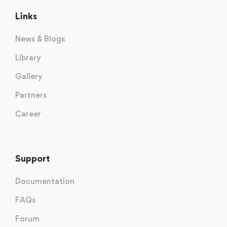
Links
News & Blogs
Library
Gallery
Partners
Career
Support
Documentation
FAQs
Forum