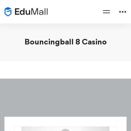
Bouncingball 8 Casino