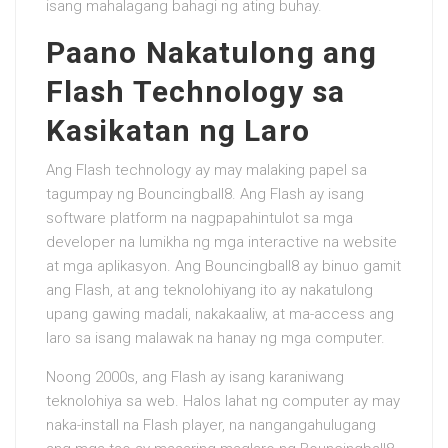
isang mahalagang bahagi ng ating buhay.
Paano Nakatulong ang
Flash Technology sa
Kasikatan ng Laro
Ang Flash technology ay may malaking papel sa
tagumpay ng Bouncingball8. Ang Flash ay isang
software platform na nagpapahintulot sa mga
developer na lumikha ng mga interactive na website
at mga aplikasyon. Ang Bouncingball8 ay binuo gamit
ang Flash, at ang teknolohiyang ito ay nakatulong
upang gawing madali, nakakaaliw, at ma-access ang
laro sa isang malawak na hanay ng mga computer.
Noong 2000s, ang Flash ay isang karaniwang
teknolohiya sa web. Halos lahat ng computer ay may
naka-install na Flash player, na nangangahulugang