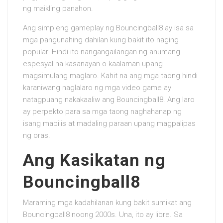
ng maikling panahon.
Ang simpleng gameplay ng Bouncingball8 ay isa sa
mga pangunahing dahilan kung bakit ito naging
popular. Hindi ito nangangailangan ng anumang
espesyal na kasanayan o kaalaman upang
magsimulang maglaro. Kahit na ang mga taong hindi
karaniwang naglalaro ng mga video game ay
natagpuang nakakaaliw ang Bouncingball8. Ang laro
ay perpekto para sa mga taong naghahanap ng
isang mabilis at madaling paraan upang magpalipas
ng oras.
Ang Kasikatan ng
Bouncingball8
Maraming mga kadahilanan kung bakit sumikat ang
Bouncingball8 noong 2000s. Una, ito ay libre. Sa