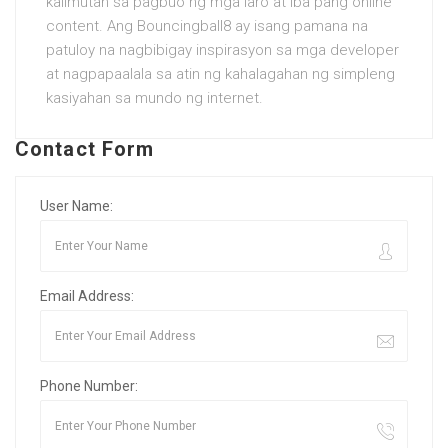
kalimutan sa pagbuo ng mga laro at iba pang online
content. Ang Bouncingball8 ay isang pamana na
patuloy na nagbibigay inspirasyon sa mga developer
at nagpapaalala sa atin ng kahalagahan ng simpleng
kasiyahan sa mundo ng internet.
Contact Form
User Name:
Email Address:
Phone Number: