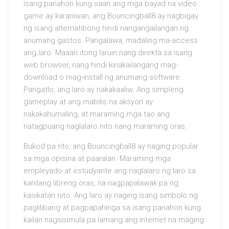
isang panahon kung saan ang mga bayad na video
game ay karaniwan, ang Bouncingball8 ay nagbigay
ng isang alternatibong hindi nangangailangan ng
anumang gastos. Pangalawa, madaling ma-access
ang laro. Maaari itong laruin nang direkta sa isang
web browser, nang hindi kinakailangang mag-
download o mag-install ng anumang software.
Pangatlo, ang laro ay nakakaaliw. Ang simpleng
gameplay at ang mabilis na aksyon ay
nakakahumaling, at maraming mga tao ang
natagpuang naglalaro nito nang maraming oras.
Bukod pa rito, ang Bouncingball8 ay naging popular
sa mga opisina at paaralan. Maraming mga
empleyado at estudyante ang naglalaro ng laro sa
kanilang libreng oras, na nagpapalawak pa ng
kasikatan nito. Ang laro ay naging isang simbolo ng
paglilibang at pagpapahinga sa isang panahon kung
kailan nagsisimula pa lamang ang internet na maging