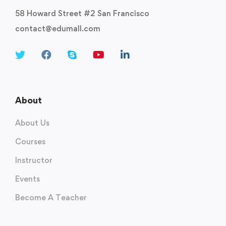
58 Howard Street #2 San Francisco
contact@edumall.com
About
About Us
Courses
Instructor
Events
Become A Teacher