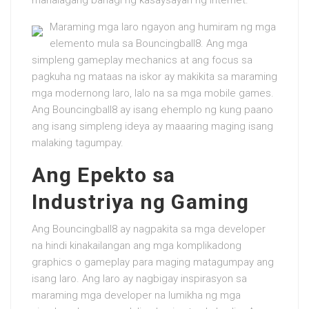
mahalagang bahagi ng kasaysayan ng internet.
Maraming mga laro ngayon ang humiram ng mga
elemento mula sa Bouncingball8. Ang mga
simpleng gameplay mechanics at ang focus sa
pagkuha ng mataas na iskor ay makikita sa maraming
mga modernong laro, lalo na sa mga mobile games.
Ang Bouncingball8 ay isang ehemplo ng kung paano
ang isang simpleng ideya ay maaaring maging isang
malaking tagumpay.
Ang Epekto sa
Industriya ng Gaming
Ang Bouncingball8 ay nagpakita sa mga developer
na hindi kinakailangan ang mga komplikadong
graphics o gameplay para maging matagumpay ang
isang laro. Ang laro ay nagbigay inspirasyon sa
maraming mga developer na lumikha ng mga